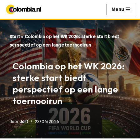
Menu
Ga
naar
de
Start
»
Colombia op het WK 2026: sterke start biedt
inhoud
perspectief op een lange toernooirun
Colombia op het WK 2026:
sterke start biedt
perspectief op een lange
toernooirun
door
Jort
23/06/2026