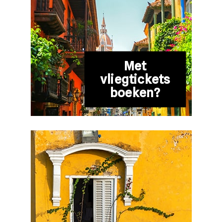
Met
vliegtickets
boeken?