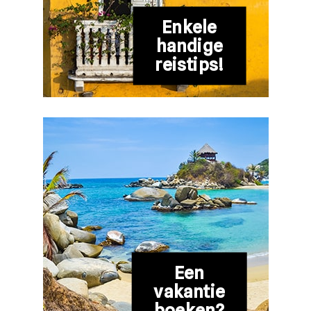
Enkele
handige
reistips!
Een
vakantie
boeken?