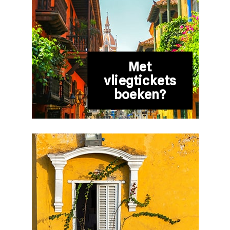
Met
vliegtickets
boeken?