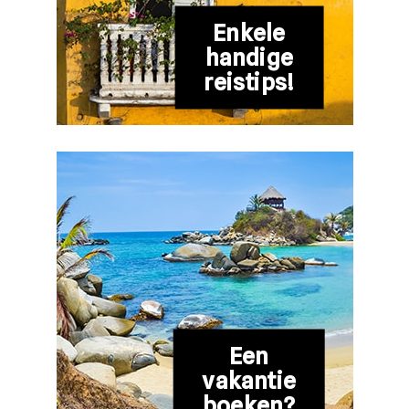
Enkele
handige
reistips!
Een
vakantie
boeken?